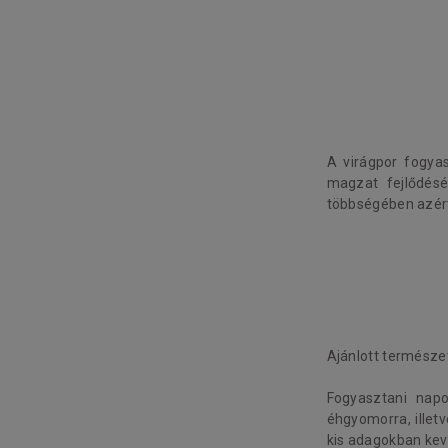
A virágpor fogyas
magzat fejlődés
többségében azért
Ajánlott természe
Fogyasztani napo
éhgyomorra, illet
kis adagokban kev