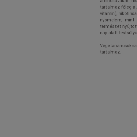
aminosavakat: hisz
tartalmaz főleg a „
vitamin), nikotins
nyomelem, mint k
természet nyújtott
nap alatt testsúl
Vegetáriánusokna
tartalmaz.