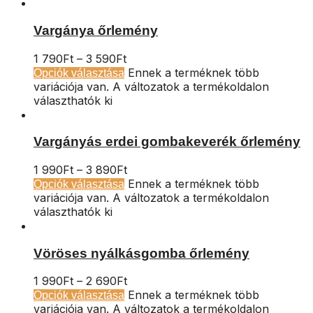
Vargánya őrlemény
1 790
Ft
–
3 590
Ft
Ennek a terméknek több
Opciók választása
variációja van. A változatok a termékoldalon
választhatók ki
Vargányás erdei gombakeverék őrlemény
1 990
Ft
–
3 890
Ft
Ennek a terméknek több
Opciók választása
variációja van. A változatok a termékoldalon
választhatók ki
Vöröses nyálkásgomba őrlemény
1 990
Ft
–
2 690
Ft
Ennek a terméknek több
Opciók választása
variációja van. A változatok a termékoldalon