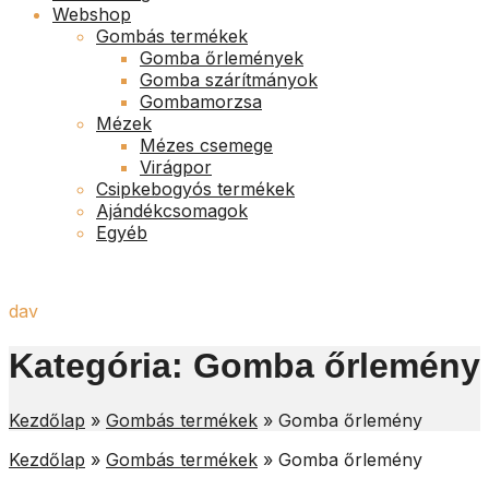
Webshop
Gombás termékek
Gomba őrlemények
Gomba szárítmányok
Gombamorzsa
Mézek
Mézes csemege
Virágpor
Csipkebogyós termékek
Ajándékcsomagok
Egyéb
dav
Kategória:
Gomba őrlemény
Kezdőlap
»
Gombás termékek
»
Gomba őrlemény
Kezdőlap
»
Gombás termékek
»
Gomba őrlemény