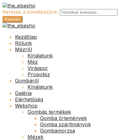
Keresés a következőre:
Keresés
Kezdőlap
Rólunk
Mézről
Kínálatunk
Méz
Virágpor
Propolisz
Gombáról
Kínálatunk
Galéria
Elérhetőség
Webshop
Gombás termékek
Gomba őrlemények
Gomba szárítmányok
Gombamorzsa
Mézek