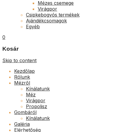
Mézes csemege
Virágpor
Csipkebogyós termékek
Ajándékcsomagok
Egyéb
0
Kosár
Skip to content
Kezdőlap
Rólunk
Mézről
Kínálatunk
Méz
Virágpor
Propolisz
Gombáról
Kínálatunk
Galéria
Elérhetőség