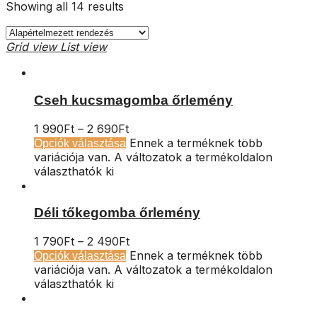
Showing all 14 results
Grid view
List view
Cseh kucsmagomba őrlemény
1 990
Ft
–
2 690
Ft
Ennek a terméknek több
Opciók választása
variációja van. A változatok a termékoldalon
választhatók ki
Déli tőkegomba őrlemény
1 790
Ft
–
2 490
Ft
Ennek a terméknek több
Opciók választása
variációja van. A változatok a termékoldalon
választhatók ki