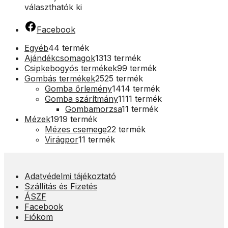
választhatók ki
Facebook
Egyéb
4
4 termék
Ajándékcsomagok
13
13 termék
Csipkebogyós termékek
9
9 termék
Gombás termékek
25
25 termék
Gomba őrlemény
14
14 termék
Gomba szárítmány
11
11 termék
Gombamorzsa
1
1 termék
Mézek
19
19 termék
Mézes csemege
2
2 termék
Virágpor
1
1 termék
Adatvédelmi tájékoztató
Szállítás és Fizetés
ÁSZF
Facebook
Fiókom