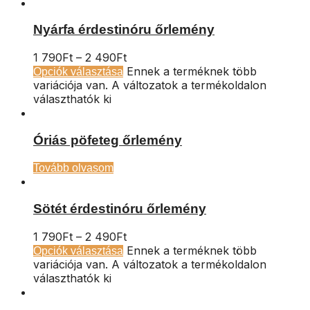
Nyárfa érdestinóru őrlemény
1 790
Ft
–
2 490
Ft
Ennek a terméknek több
Opciók választása
variációja van. A változatok a termékoldalon
választhatók ki
Óriás pöfeteg őrlemény
Tovább olvasom
Sötét érdestinóru őrlemény
1 790
Ft
–
2 490
Ft
Ennek a terméknek több
Opciók választása
variációja van. A változatok a termékoldalon
választhatók ki