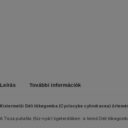
Leírás
További információk
Kistermelői D
éli tőkegomba (Cyclocybe cylindracea) őrlemé
A Tisza puhafás (fűz-nyár) ligeterdőiben is termő Déli tőkegomba