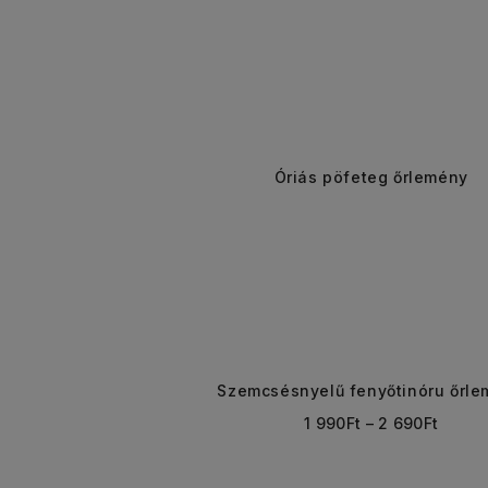
Óriás pöfeteg őrlemény
Szemcsésnyelű fenyőtinóru őrl
1 990
Ft
–
2 690
Ft