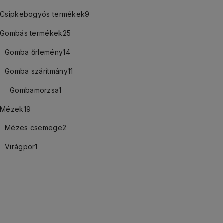
Csipkebogyós termékek
9
Gombás termékek
25
Gomba őrlemény
14
Gomba szárítmány
11
Gombamorzsa
1
Mézek
19
Mézes csemege
2
Virágpor
1