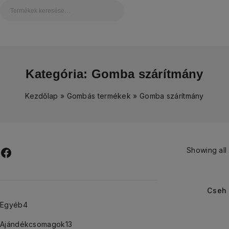
Kategória:
Gomba szárítmány
Kezdőlap
»
Gombás termékek
»
Gomba szárítmány
Showing all 
Cseh
Egyéb
4
Ajándékcsomagok
13