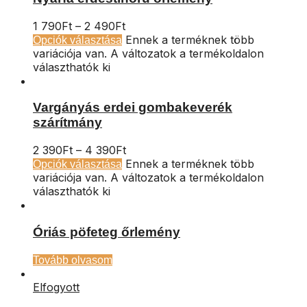
1 790
Ft
–
2 490
Ft
Ennek a terméknek több
Opciók választása
variációja van. A változatok a termékoldalon
választhatók ki
Vargányás erdei gombakeverék
szárítmány
2 390
Ft
–
4 390
Ft
Ennek a terméknek több
Opciók választása
variációja van. A változatok a termékoldalon
választhatók ki
Óriás pöfeteg őrlemény
Tovább olvasom
Elfogyott