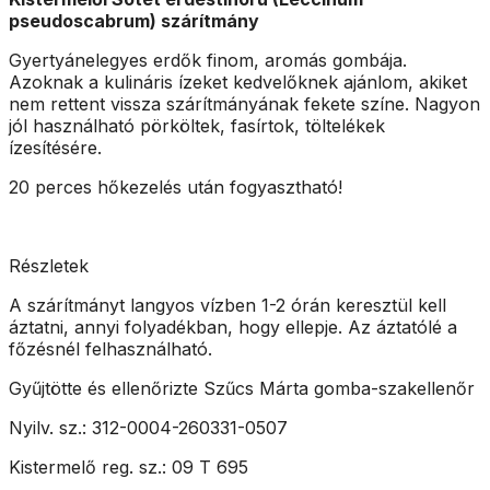
pseudoscabrum) szárítmány
Gyertyánelegyes erdők finom, aromás gombája.
Azoknak a kulináris ízeket kedvelőknek ajánlom, akiket
nem rettent vissza szárítmányának fekete színe. Nagyon
jól használható pörköltek, fasírtok, töltelékek
ízesítésére.
20 perces hőkezelés után fogyasztható!
Részletek
A szárítmányt langyos vízben 1-2 órán keresztül kell
áztatni, annyi folyadékban, hogy ellepje. Az áztatólé a
főzésnél felhasználható.
Gyűjtötte és ellenőrizte Szűcs Márta gomba-szakellenőr
Nyilv. sz.: 312-0004-260331-0507
Kistermelő reg. sz.: 09 T 695