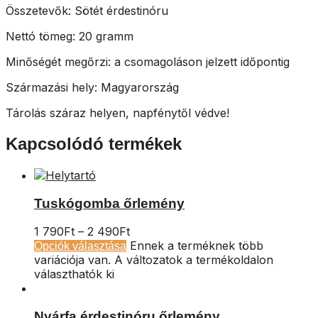
Összetevők: Sötét érdestinóru
Nettó tömeg: 20 gramm
Minőségét megőrzi: a csomagoláson jelzett időpontig
Származási hely: Magyarország
Tárolás száraz helyen, napfénytől védve!
Kapcsolódó termékek
Tuskógomba őrlemény
1 790
Ft
–
2 490
Ft
Ennek a terméknek több
Opciók választása
variációja van. A változatok a termékoldalon
választhatók ki
Nyárfa érdestinóru őrlemény