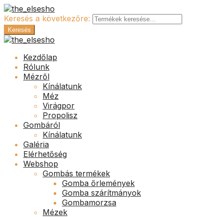
Keresés a következőre:
Keresés
Kezdőlap
Rólunk
Mézről
Kínálatunk
Méz
Virágpor
Propolisz
Gombáról
Kínálatunk
Galéria
Elérhetőség
Webshop
Gombás termékek
Gomba őrlemények
Gomba szárítmányok
Gombamorzsa
Mézek