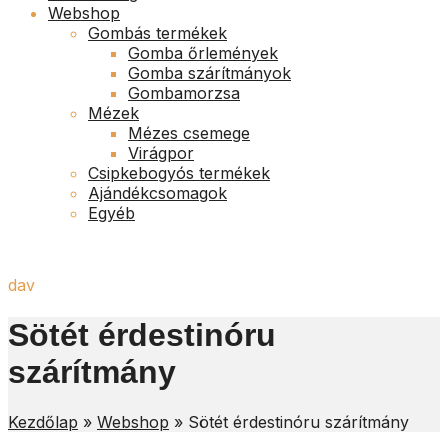
Webshop
Gombás termékek
Gomba őrlemények
Gomba szárítmányok
Gombamorzsa
Mézek
Mézes csemege
Virágpor
Csipkebogyós termékek
Ajándékcsomagok
Egyéb
dav
Sötét érdestinóru
szárítmány
Kezdőlap
»
Webshop
»
Sötét érdestinóru szárítmány