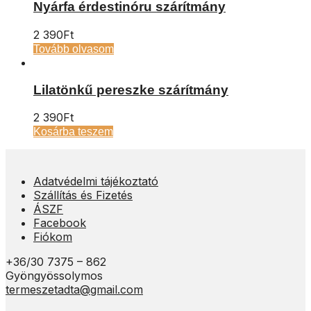
Nyárfa érdestinóru szárítmány
2 390
Ft
Tovább olvasom
Lilatönkű pereszke szárítmány
2 390
Ft
Kosárba teszem
Adatvédelmi tájékoztató
Szállítás és Fizetés
ÁSZF
Facebook
Fiókom
+36/30 7375 – 862
Gyöngyössolymos
termeszetadta@gmail.com