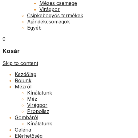
Mézes csemege
Virágpor
Csipkebogyós termékek
Ajándékcsomagok
Egyéb
0
Kosár
Skip to content
Kezdőlap
Rólunk
Mézről
Kínálatunk
Méz
Virágpor
Propolisz
Gombáról
Kínálatunk
Galéria
Elérhetőség