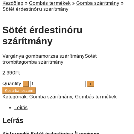
Kezdőlap
»
Gombás termékek
»
Gomba szárítmány
»
Sötét érdestinóru szárítmány
Sötét érdestinóru
szárítmány
Vargánya gombamorzsa szárítmány
Sötét
trombitagomba szárítmány
2 390
Ft
Quantity
Kosárba teszem
Kategóriák:
Gomba szárítmány
,
Gombás termékek
Leírás
Leírás
Kistermelői Sötét
érdestinóru (Leccinum