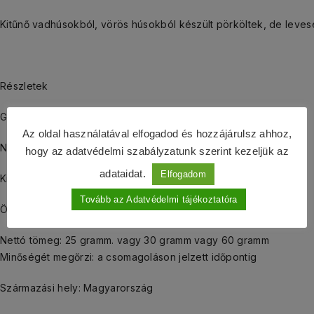
Kitűnő vadhúsokból, vörös húsokból készült pörköltek, de levesek
Részletek
Gyűjtötte és ellenőrizte Szűcs Márta gomba-szakellenőr
Az oldal használatával elfogadod és hozzájárulsz ahhoz,
Nyilv. sz.: 312-0004-260331-0507
hogy az adatvédelmi szabályzatunk szerint kezeljük az
adataidat.
Elfogadom
Kistermelő reg. sz.: 09 T 695
Tovább az Adatvédelmi tájékoztatóra
Összetevők: Vargánya fajok
Nettó tömeg: 25 gramm. vagy 30 gramm vagy 60 gramm
Minőségét megőrzi: a csomagoláson jelzett időpontig
Származási hely: Magyarország