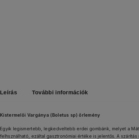
Leírás
További információk
Kistermelői Varg
ánya (Boletus sp) őrlemény
Egyik legismertebb, legkedveltebb erdei gombánk, melyet a Mátr
felhsználható, ezáltal gasztronómiai értéke is jelentős. A szárí