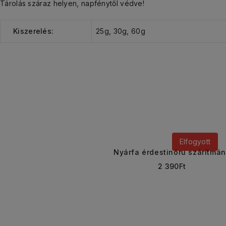
Tárolás száraz helyen, napfénytől védve!
Kiszerelés:
25g
,
30g
,
60g
Elfogyott
Nyárfa érdestinóru szárítmá
2 390
Ft