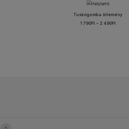
Tuskógomba őrlemény
1 790
Ft
–
2 490
Ft