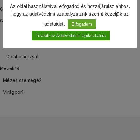
Az oldal használatával elfogadod és hozzájárulsz ahhoz,
Csipkebogyós termékek
9
hogy az adatvédelmi szabályzatunk szerint kezeljük az
Gombás termékek
25
adataidat.
Elfogadom
Gomba őrlemény
14
Tovább az Adatvédelmi tájékoztatóra
Gomba szárítmány
11
Gombamorzsa
1
Mézek
19
Mézes csemege
2
Virágpor
1