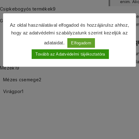
enim. Ali
Csipkebogyós termékek
9
Phasellus vive
Gombás termékek
25
eget dui. Eti
Az oldal használatával elfogadod és hozzájárulsz ahhoz,
Gomba őrlemény
14
hogy az adatvédelmi szabályzatunk szerint kezeljük az
Nullam q
adataidat.
Elfogadom
Gomba szárítmány
11
Nam quam nunc,
Tovább az Adatvédelmi tájékoztatóra
Gombamorzsa
1
faucibus. Null
Mézek
19
Mézes csemege
2
Virágpor
1