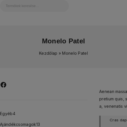
Monelo Patel
Kezdőlap
»
Monelo Patel
Aenean massa. 
pretium quis, 
a, venenatis vi
Egyéb
4
Cras dapi
Ajándékcsomagok
13