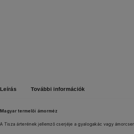
Leírás
További információk
Magyar termelői ámorméz
A Tisza árterének jellemző cserjéje a gyalogakác vagy ámorcser