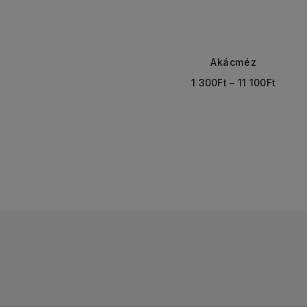
Akácméz
1 300
Ft
–
11 100
Ft