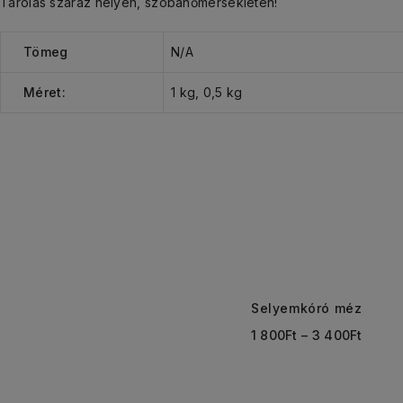
Tárolás száraz helyen, szobahőmérsékleten!
Tömeg
N/A
Méret:
1 kg
,
0,5 kg
Selyemkóró méz
1 800
Ft
–
3 400
Ft