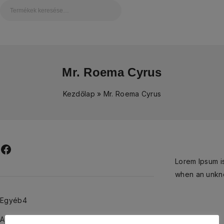
Mr. Roema Cyrus
Kezdőlap
»
Mr. Roema Cyrus
Lorem Ipsum is
when an unkno
Egyéb
4
Ajándékcsomagok
13