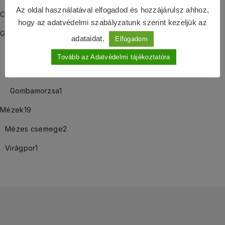
Az oldal használatával elfogadod és hozzájárulsz ahhoz,
Csipkebogyós termékek
9
hogy az adatvédelmi szabályzatunk szerint kezeljük az
Gombás termékek
25
adataidat.
Elfogadom
Gomba őrlemény
14
Tovább az Adatvédelmi tájékoztatóra
Gomba szárítmány
11
Gombamorzsa
1
Mézek
19
Mézes csemege
2
Virágpor
1