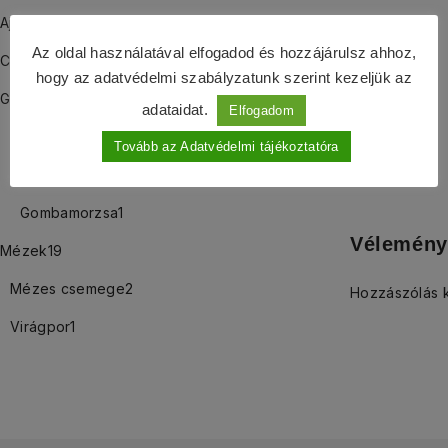
Ajándékcsomagok
13
Az oldal használatával elfogadod és hozzájárulsz ahhoz,
Csipkebogyós termékek
9
hogy az adatvédelmi szabályzatunk szerint kezeljük az
Gombás termékek
25
adataidat.
Elfogadom
Gomba őrlemény
14
Tovább az Adatvédelmi tájékoztatóra
Gomba szárítmány
11
Gombamorzsa
1
Vélemény
Mézek
19
Mézes csemege
2
Hozzászólás 
Virágpor
1