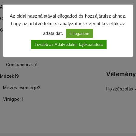
Ajándékcsomagok
13
Az oldal használatával elfogadod és hozzájárulsz ahhoz,
Csipkebogyós termékek
9
hogy az adatvédelmi szabályzatunk szerint kezeljük az
Gombás termékek
25
adataidat.
Elfogadom
Gomba őrlemény
14
Tovább az Adatvédelmi tájékoztatóra
Gomba szárítmány
11
Gombamorzsa
1
Vélemény
Mézek
19
Mézes csemege
2
Hozzászólás 
Virágpor
1