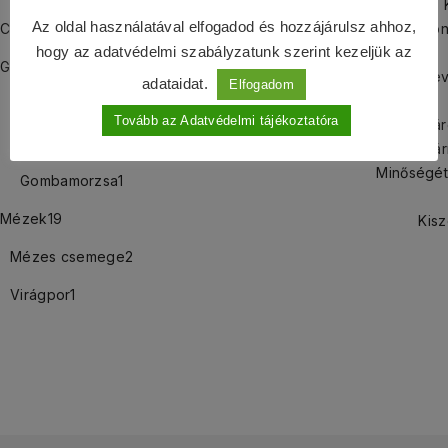
Az oldal használatával elfogadod és hozzájárulsz ahhoz,
Csipkebogyós termékek
9
3231 Gyön
hogy az adatvédelmi szabályzatunk szerint kezeljük az
Gombás termékek
25
Összetev
adataidat.
Elfogadom
Gomba őrlemény
14
Tovább az Adatvédelmi tájékoztatóra
Tár
Gomba szárítmány
11
Szár
Minőségét
Gombamorzsa
1
Mézek
19
Kisz
Mézes csemege
2
Virágpor
1