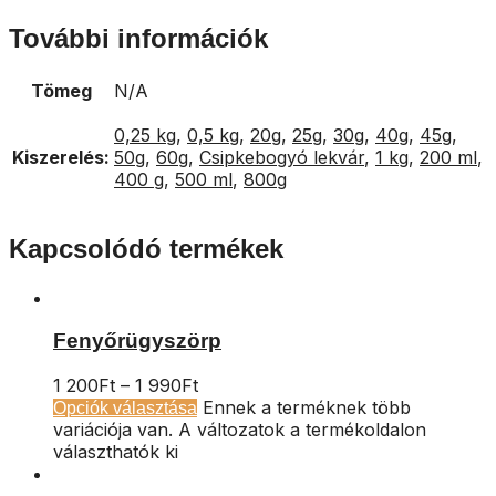
További információk
Tömeg
N/A
0,25 kg
,
0,5 kg
,
20g
,
25g
,
30g
,
40g
,
45g
,
Kiszerelés:
50g
,
60g
,
Csipkebogyó lekvár
,
1 kg
,
200 ml
,
400 g
,
500 ml
,
800g
Kapcsolódó termékek
Fenyőrügyszörp
1 200
Ft
–
1 990
Ft
Ennek a terméknek több
Opciók választása
variációja van. A változatok a termékoldalon
választhatók ki