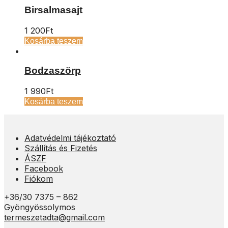
Birsalmasajt
1 200
Ft
Kosárba teszem
Bodzaszörp
1 990
Ft
Kosárba teszem
Adatvédelmi tájékoztató
Szállítás és Fizetés
ÁSZF
Facebook
Fiókom
+36/30 7375 – 862
Gyöngyössolymos
termeszetadta@gmail.com