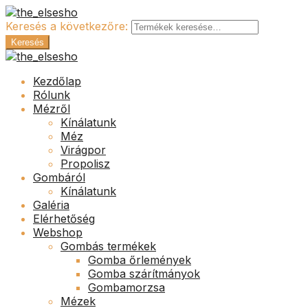
Keresés a következőre:
Keresés
Kezdőlap
Rólunk
Mézről
Kínálatunk
Méz
Virágpor
Propolisz
Gombáról
Kínálatunk
Galéria
Elérhetőség
Webshop
Gombás termékek
Gomba őrlemények
Gomba szárítmányok
Gombamorzsa
Mézek