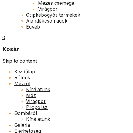
Mézes csemege
Virágpor
Csipkebogyós termékek
Ajándékcsomagok
Egyéb
0
Kosár
Skip to content
Kezdőlap
Rólunk
Mézről
Kínálatunk
Méz
Virágpor
Propolisz
Gombáról
Kínálatunk
Galéria
Elérhetőség