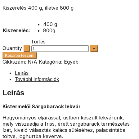
Kiszerelés 400 g, illetve 800 g
400 g
Kiszerelés:
800g
Törlés
Quantity
Kosárba teszem
Cikkszám:
N/A
Kategória:
Egyéb
Leírás
További információk
Leírás
Kistermelői Sárgabarack lekvár
Hagyományos eljárással, üstben készült lekvárunk,
mely visszaadja a friss, érett sárgabarack természetes
ízét, kiváló választás kalács sütéséhez, palacsintába
töltve, joghurtba keverve.