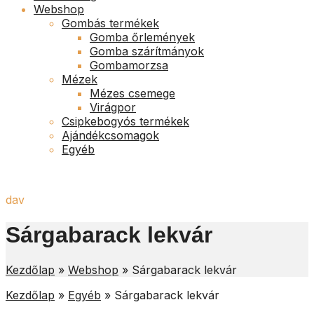
Webshop
Gombás termékek
Gomba őrlemények
Gomba szárítmányok
Gombamorzsa
Mézek
Mézes csemege
Virágpor
Csipkebogyós termékek
Ajándékcsomagok
Egyéb
dav
Sárgabarack lekvár
Kezdőlap
»
Webshop
»
Sárgabarack lekvár
Kezdőlap
»
Egyéb
»
Sárgabarack lekvár