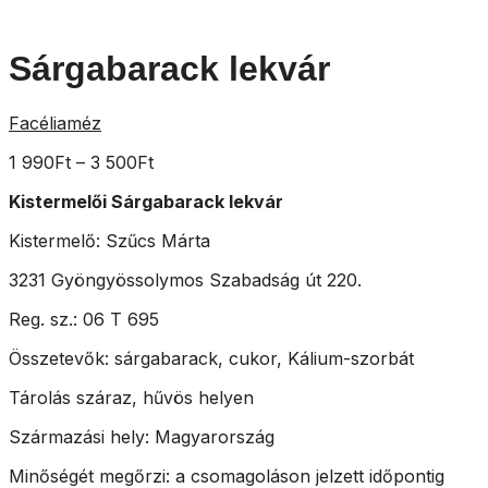
Sárgabarack lekvár
Facéliaméz
1 990
Ft
–
3 500
Ft
Kistermelői Sárgabarack lekvár
Kistermelő: Szűcs Márta
3231 Gyöngyössolymos Szabadság út 220.
Reg. sz.: 06 T 695
Összetevők: sárgabarack, cukor, Kálium-szorbát
Tárolás száraz, hűvös helyen
Származási hely: Magyarország
Minőségét megőrzi: a csomagoláson jelzett időpontig