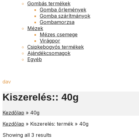
Gombás termékek
Gomba őrlemények
Gomba szárítmányok
Gombamorzsa
Mézek
Mézes csemege
Virágpor
Csipkebogyós termékek
Ajándékcsomagok
Egyéb
dav
Kiszerelés::
40g
Kezdőlap
»
40g
Kezdőlap
»
Kiszerelés: termék
»
40g
Showing all 3 results