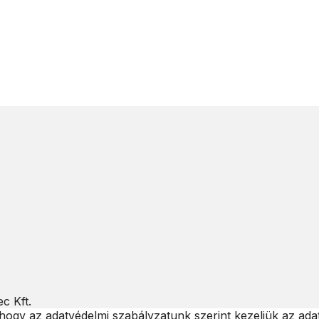
c Kft.
hogy az adatvédelmi szabályzatunk szerint kezeljük az ada