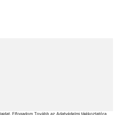
taidat.
Elfogadom
Tovább az Adatvédelmi tájékoztatóra