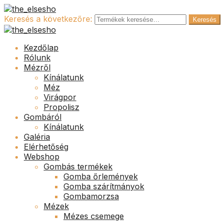
Keresés a következőre:
Keresés
Kezdőlap
Rólunk
Mézről
Kínálatunk
Méz
Virágpor
Propolisz
Gombáról
Kínálatunk
Galéria
Elérhetőség
Webshop
Gombás termékek
Gomba őrlemények
Gomba szárítmányok
Gombamorzsa
Mézek
Mézes csemege