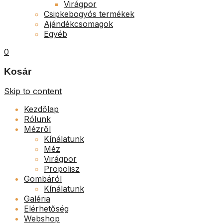
Virágpor
Csipkebogyós termékek
Ajándékcsomagok
Egyéb
0
Kosár
Skip to content
Kezdőlap
Rólunk
Mézről
Kínálatunk
Méz
Virágpor
Propolisz
Gombáról
Kínálatunk
Galéria
Elérhetőség
Webshop