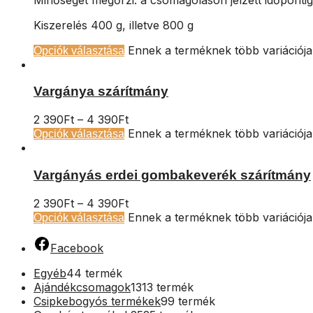
Kiszerelés 400 g, illetve 800 g
Ennek a terméknek több variációja
Opciók választása
Vargánya szárítmány
2 390
Ft
–
4 390
Ft
Ennek a terméknek több variációja
Opciók választása
Vargányás erdei gombakeverék szárítmány
2 390
Ft
–
4 390
Ft
Ennek a terméknek több variációja
Opciók választása
Facebook
Egyéb
4
4 termék
Ajándékcsomagok
13
13 termék
Csipkebogyós termékek
9
9 termék