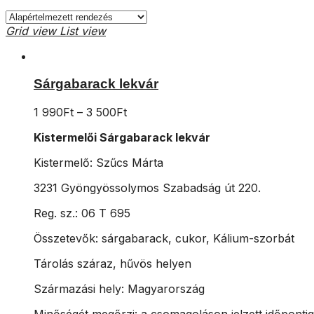
Grid view
List view
Sárgabarack lekvár
1 990
Ft
–
3 500
Ft
Kistermelői Sárgabarack lekvár
Kistermelő: Szűcs Márta
3231 Gyöngyössolymos Szabadság út 220.
Reg. sz.: 06 T 695
Összetevők: sárgabarack, cukor, Kálium-szorbát
Tárolás száraz, hűvös helyen
Származási hely: Magyarország
Minőségét megőrzi: a csomagoláson jelzett időpontig