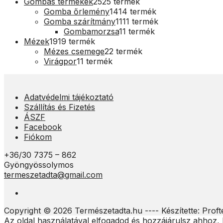
Gombás termékek
25
25 termék
Gomba őrlemény
14
14 termék
Gomba szárítmány
11
11 termék
Gombamorzsa
1
1 termék
Mézek
19
19 termék
Mézes csemege
2
2 termék
Virágpor
1
1 termék
Adatvédelmi tájékoztató
Szállítás és Fizetés
ÁSZF
Facebook
Fiókom
+36/30 7375 – 862
Gyöngyössolymos
termeszetadta@gmail.com
Copyright © 2026 Természetadta.hu ---- Készítette: Profte
Az oldal használatával elfogadod és hozzájárulsz ahhoz, 