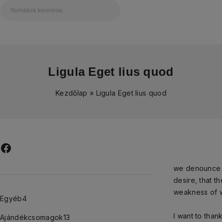
Ligula Eget lius quod
Kezdőlap
»
Ligula Eget lius quod
we denounce w
desire, that t
weakness of wi
Egyéb
4
I want to tha
Ajándékcsomagok
13